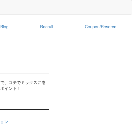
Blog
Recruit
Coupon/Reserve
後で、コテでミックスに巻
がポイント！
ョン